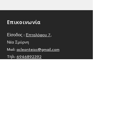
Επικοινωνία
Είσοδος :
Επταλόφου 7
,
Νέα Σμύρνη
Mail:
acleonteios@gmail.com
Tηλ:
6946892392
Χρήσιμες Σελίδες
Όροι Χρήσης
Κανονισμοί Συλλόγου
Πολιτική Απορρήτου
Πολιτική Cookies
Ώρες Επικοινωνίας