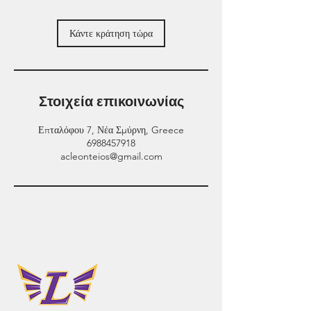
λ
ε
π
Κάντε κράτηση τώρα
τ
ά
Στοιχεία επικοινωνίας
Επταλόφου 7, Νέα Σμύρνη, Greece
6988457918
acleonteios@gmail.com