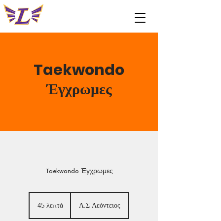
Taekwondo
Έγχρωμες
Taekwondo Έγχρωμες
45 λεπτά
4
Α.Σ Λεόντειος
5