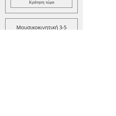
Κράτηση τώρα
Μουσικοκινητική 3-5
Ηλικία 3 - 5 χρονών
Διαβάστε περισσότερα
45 λεπτά
Κράτηση τώρα
Κλασσικό Χορό 4-6
Ηλικία 4 - 6 χρονών
Διαβάστε περισσότερα