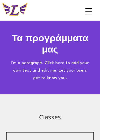
Τα προγράμματα
μας
I'm a paragraph. Click here to add your
own text and edit me. Let your users
get to know you.
Classes