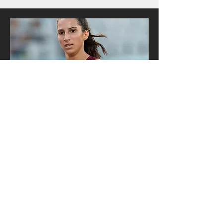
Απόφοιτη Σχολής Επιστήμης
Φυσικής Αγωγής & Αθλητισμού
(ΣΕΦΑΑ)
Μπάλλα Θεοφανία
Μεταπτυχιακές σπουδές στο Sports
Management and